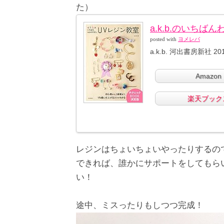
た）
a.k.b.のいち
posted with
ヨメレバ
a.k.b. 河出書房新社 201
Amazon
楽天ブック
レジンはちょいちょいやったりするの
できれば、誰かにサポートをしてもら
い！
途中、ミスったりもしつつ完成！