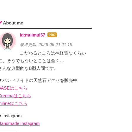
About me
id:muimui57
はて
なブ
最終更新:
2026-06-21 21:19
ログ
こだわるところは神経質なくらい
Pro
に、そうでもないとことは全く…
そんな典型的なB型人間です。
▼ハンドメイドの天然石アクセを販売中
BASEはこちら
Creemaはこちら
minneはこちら
▼Instagram
Handmade Instagram