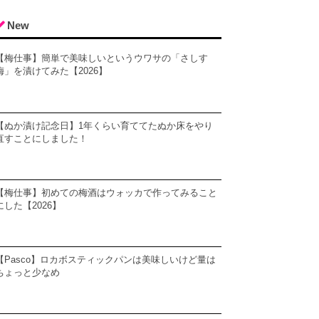
New
【梅仕事】簡単で美味しいというウワサの「さしす
梅」を漬けてみた【2026】
【ぬか漬け記念日】1年くらい育ててたぬか床をやり
直すことにしました！
【梅仕事】初めての梅酒はウォッカで作ってみること
にした【2026】
【Pasco】ロカボスティックパンは美味しいけど量は
ちょっと少なめ